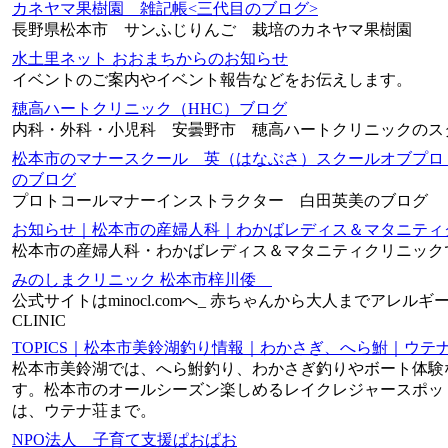
カネヤマ果樹園 雑記帳<三代目のブログ>
長野県松本市 サンふじりんご 栽培のカネヤマ果樹園
水土里ネット おおまちからのお知らせ
イベントのご案内やイベント報告などをお伝えします。
穂高ハートクリニック（HHC）ブログ
内科・外科・小児科 安曇野市 穂高ハートクリニックのス
松本市のマナースクール 英（はなぶさ）スクールオブプロ
のブログ
プロトコールマナーインストラクター 白田英美のブログ
お知らせ｜松本市の産婦人科｜わかばレディス＆マタニティ
松本市の産婦人科・わかばレディス＆マタニティクリニック
みのしまクリニック 松本市梓川倭
公式サイトはminocl.comへ_ 赤ちゃんから大人までアレル
CLINIC
TOPICS｜松本市美鈴湖釣り情報｜わかさぎ、へら鮒｜ウテ
松本市美鈴湖では、へら鮒釣り、わかさぎ釣りやボート体験
す。松本市のオールシーズン楽しめるレイクレジャースポッ
は、ウテナ荘まで。
NPO法人 子育て支援ぱおぱお