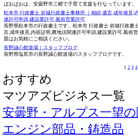
ぱおぱおは、安曇野市三郷で子育て支援を行なっています。
松本市 行政書士 岩城行政書士事務所 ｜相続,遺言,成年後見,
連許可申請,建設業許可,風俗営業許可
長野県松本市の行政書士です。松本市 行政書士 岩城行政書士
言,成年後見,内容証明,農地法関連許可申請,建設業許可,風俗
題はお気軽にご相談ください。
長野誠心館道場｜スタッフブログ
長野県塩尻市の長野誠心館道場のスタッフブログです。
1
2
3
4
おすすめ
マツアズビジネス一覧
安曇野・アルプス一望の
エンジン部品・鋳造品