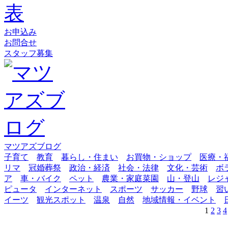
お申込み
お問合せ
スタッフ募集
マツアズブログ
子育て
教育
暮らし・住まい
お買物・ショップ
医療・
リマ
冠婚葬祭
政治・経済
社会・法律
文化・芸術
ボ
ア
車・バイク
ペット
農業・家庭菜園
山・登山
レジ
ピュータ
インターネット
スポーツ
サッカー
野球
習
イーツ
観光スポット
温泉
自然
地域情報・イベント
1
2
3
4