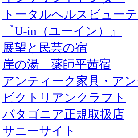
トータルヘルスビューテ
『U-in（ユーイン）』
展望と民芸の宿
崖の湯 薬師平茜宿
アンティーク家具・アン
ビクトリアンクラフト
パタゴニア正規取扱店
サニーサイト